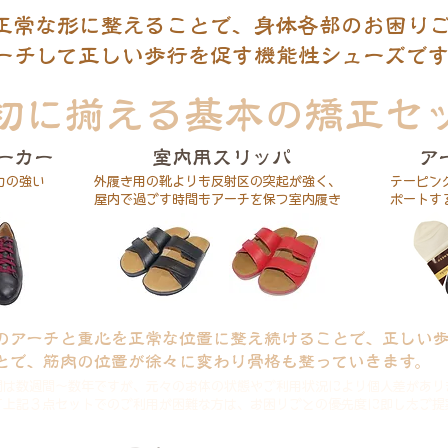
正常な形に整えることで、身体各部のお困り
ーチして正しい歩行を促す機能性シューズです
初に揃える基本の矯正セ
ーカー
室内用スリッパ
ア
力の強い
外履き用の靴よりも反射区の突起が強く、
テーピン
屋内で過ごす時間もアーチを保つ室内履き
ポートす
裏のアーチと重心を正常な位置に整え続けることで、正しい
とで、筋肉の位置が徐々に変わり骨格も整っていきます。
間は数週間～数年ですが、元々のお体の状態やご利用状況により個人差があり
て上記３点セットでのご利用が困難な方は、お困りごとの優先度に即したご提