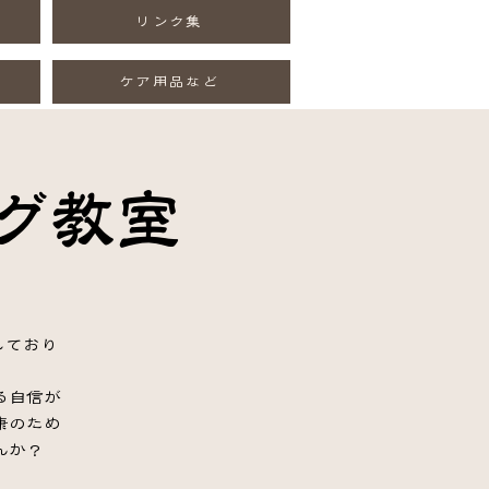
リンク集
ケア用品など
グ教室
しており
る自信が
康のため
んか？