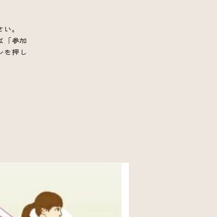
さい。
ば「参加
ンを押し