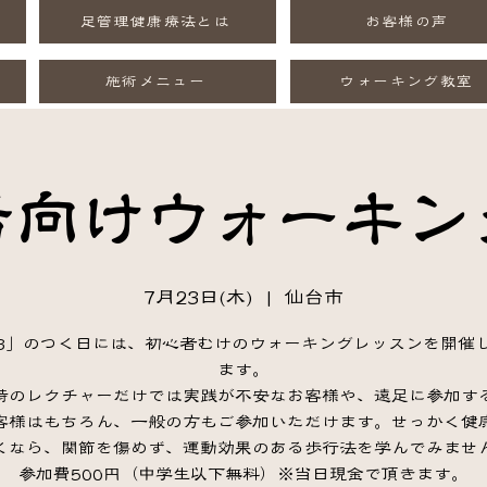
足管理健康療法とは
お客様の声
施術メニュー
ウォーキング教室
者向けウォーキン
7月23日(木)
  |  
仙台市
3」のつく日には、初心者むけのウォーキングレッスンを開催
ます。
時のレクチャーだけでは実践が不安なお客様や、遠足に参加す
客様はもちろん、一般の方もご参加いただけます。せっかく健
くなら、関節を傷めず、運動効果のある歩行法を学んでみませ
参加費500円（中学生以下無料）※当日現金で頂きます。