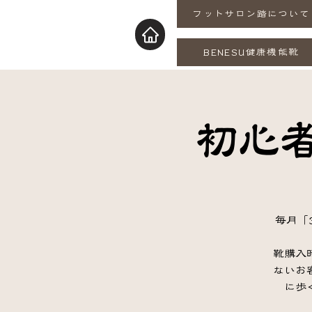
フットサロン踏について
BENESU健康機能靴
初心
毎月「
靴購入
ないお
に歩