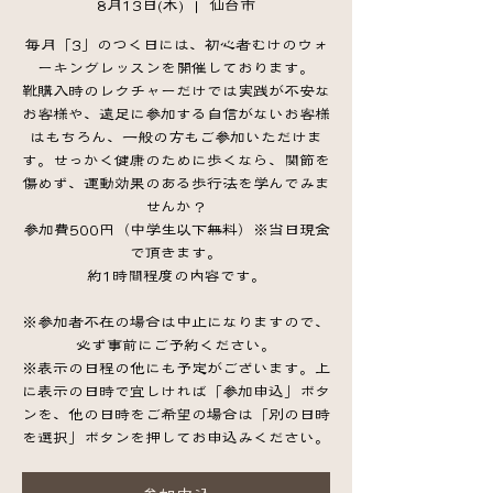
8月13日(木)
  |  
仙台市
毎月「3」のつく日には、初心者むけのウォ
ーキングレッスンを開催しております。
靴購入時のレクチャーだけでは実践が不安な
お客様や、遠足に参加する自信がないお客様
はもちろん、一般の方もご参加いただけま
す。せっかく健康のために歩くなら、関節を
傷めず、運動効果のある歩行法を学んでみま
せんか？
参加費500円（中学生以下無料）※当日現金
で頂きます。
約1時間程度の内容です。
※参加者不在の場合は中止になりますので、
必ず事前にご予約ください。
※表示の日程の他にも予定がございます。上
に表示の日時で宜しければ「参加申込」ボタ
ンを、他の日時をご希望の場合は「別の日時
を選択」ボタンを押してお申込みください。