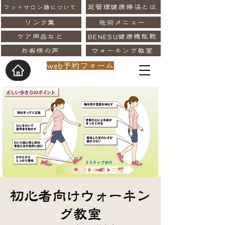
足管理健康療法とは
フットサロン踏について
リンク集
施術メニュー
ケア用品など
BENESU健康機能靴
お客様の声
ウォーキング教室
web予約フォーム
初心者向けウォーキン
グ教室