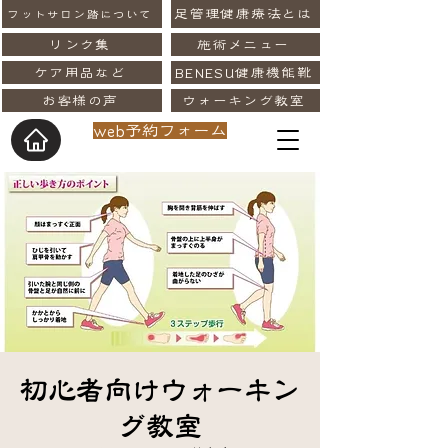
足管理健康療法とは
フットサロン踏について
リンク集
施術メニュー
ケア用品など
BENESU健康機能靴
お客様の声
ウォーキング教室
web予約フォーム
初心者向けウォーキン
グ教室