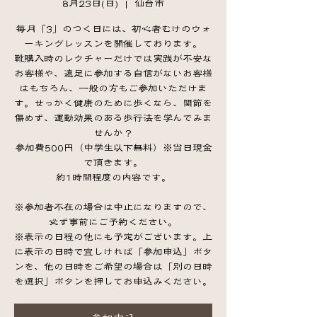
8月23日(日)
  |  
仙台市
毎月「3」のつく日には、初心者むけのウォ
ーキングレッスンを開催しております。
靴購入時のレクチャーだけでは実践が不安な
お客様や、遠足に参加する自信がないお客様
はもちろん、一般の方もご参加いただけま
す。せっかく健康のために歩くなら、関節を
傷めず、運動効果のある歩行法を学んでみま
せんか？
参加費500円（中学生以下無料）※当日現金
で頂きます。
約1時間程度の内容です。
※参加者不在の場合は中止になりますので、
必ず事前にご予約ください。
※表示の日程の他にも予定がございます。上
に表示の日時で宜しければ「参加申込」ボタ
ンを、他の日時をご希望の場合は「別の日時
を選択」ボタンを押してお申込みください。